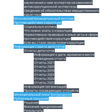
заключения к ним экспертов независимой
антикоррупционной экспертизы
Сведения об обязательствах имущественного
характера
Московский муниципальный вестник
Противодействие коррупции
Социальные ролики
Что нужно знать о коррупции
Нормативные правовые и иные акты в сфере
противодействия коррупции
Если вы стали свидетелем коррупции
Информация Совета депутатов
Отчеты депутатов
Информация о дате, времени и месте
проведения отчета
Отчеты 2021
Отчеты 2020
Отчеты 2019
Отчеты 2023
Отчеты 2024
Отчеты 2025
Информация организаций
Проекты ограждающих устройств
Муниципальный округ Богородское
Публичные слушания
Решения
Внесение предложений
Результаты