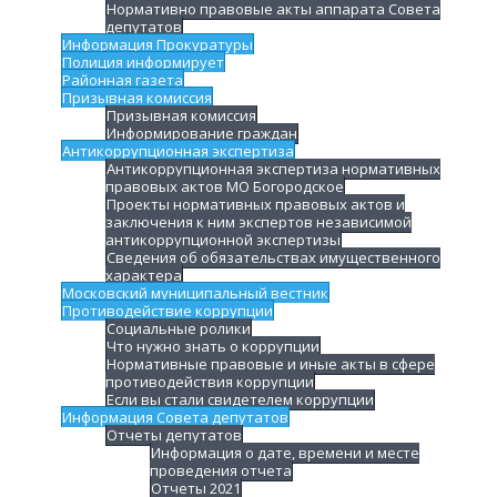
Нормативно правовые акты аппарата Совета
депутатов
Информация Прокуратуры
Полиция информирует
Районная газета
Призывная комиссия
Призывная комиссия
Информирование граждан
Антикоррупционная экспертиза
Антикоррупционная экспертиза нормативных
правовых актов МО Богородское
Проекты нормативных правовых актов и
заключения к ним экспертов независимой
антикоррупционной экспертизы
Сведения об обязательствах имущественного
характера
Московский муниципальный вестник
Противодействие коррупции
Социальные ролики
Что нужно знать о коррупции
Нормативные правовые и иные акты в сфере
противодействия коррупции
Если вы стали свидетелем коррупции
Информация Совета депутатов
Отчеты депутатов
Информация о дате, времени и месте
проведения отчета
Отчеты 2021