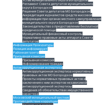
Регламент Совета депутатов муниципального
округа Богородское
Решения Совета депутатов МО Богородское
Аккредитация журналистов средств массовой
информации при органах местного самоуправления
муниципального округа Богородское
Законодательство о предоставлении бесплатной
юридической помощи
Муниципальный финансовый контроль
Нормативно правовые акты аппарата Совета
депутатов
Информация Прокуратуры
Полиция информирует
Районная газета
Призывная комиссия
Призывная комиссия
Информирование граждан
Антикоррупционная экспертиза
Антикоррупционная экспертиза нормативных
правовых актов МО Богородское
Проекты нормативных правовых актов и
заключения к ним экспертов независимой
антикоррупционной экспертизы
Сведения об обязательствах имущественного
характера
Московский муниципальный вестник
Противодействие коррупции
Социальные ролики