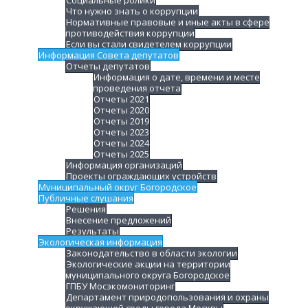
Что нужно знать о коррупции
Нормативные правовые и иные акты в сфере
противодействия коррупции
Если вы стали свидетелем коррупции
Информация Совета депутатов
Отчеты депутатов
Информация о дате, времени и месте
проведения отчета
Отчеты 2021
Отчеты 2020
Отчеты 2019
Отчеты 2023
Отчеты 2024
Отчеты 2025
Информация организаций
Проекты ограждающих устройств
Муниципальный округ Богородское
Публичные слушания
Решения
Внесение предложений
Результаты
Экологическая информация
Законодательство в области экологии
Экологические акции на территории
муниципального округа Богородское
ГПБУ Мосэкомониторинг
Департамент природопользования и охраны
окружающей среды города Москвы