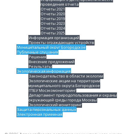
проведения отчета
Отчеты 2021
Отчеты 2020
Отчеты 2019
Отчеты 2023
Отчеты 2024
Отчеты 2025
Информация организаций
Проекты ограждающих устройств
Муниципальный округ Богородское
Публичные слушания
Решения
Внесение предложений
Результаты
Экологическая информация
Законодательство в области экологии
Экологические акции на территории
муниципального округа Богородское
ГПБУ Мосэкомониторинг
Департамент природопользования и охраны
окружающей среды города Москвы
Экологический мониторинг
Защита персональных данных
Электронная приемная