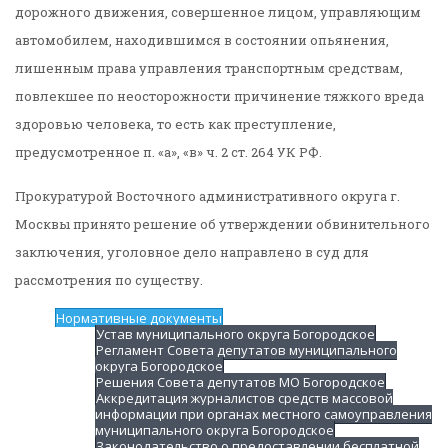
дорожного движения, совершенное лицом, управляющим
автомобилем, находившимся в состоянии опьянения,
лишенным права управления транспортным средствам,
повлекшее по неосторожности причинение тяжкого вреда
здоровью человека, то есть как преступление,
предусмотренное п. «а», «в» ч. 2 ст. 264 УК РФ.
Прокуратурой Восточного административного округа г.
Москвы принято решение об утверждении обвинительного
заключения, уголовное дело направлено в суд для
рассмотрения по существу.
Нормативные документы
Устав муниципального округа Богородское
Регламент Совета депутатов муниципального
округа Богородское
Решения Совета депутатов МО Богородское
Аккредитация журналистов средств массовой
информации при органах местного самоуправления
муниципального округа Богородское
Законодательство о предоставлении бесплатной