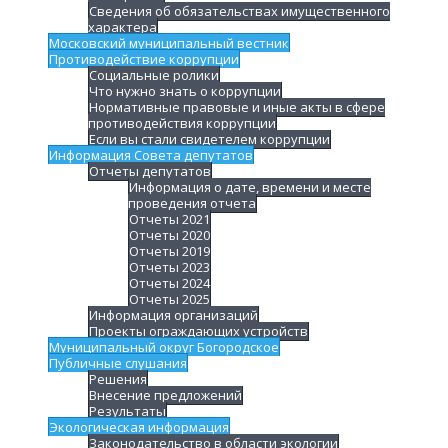
Сведения об обязательствах имущественного
характера
Московский муниципальный вестник
Противодействие коррупции
Социальные ролики
Что нужно знать о коррупции
Нормативные правовые и иные акты в сфере
противодействия коррупции
Если вы стали свидетелем коррупции
Информация Совета депутатов
Отчеты депутатов
Информация о дате, времени и месте
проведения отчета
Отчеты 2021
Отчеты 2020
Отчеты 2019
Отчеты 2023
Отчеты 2024
Отчеты 2025
Информация организаций
Проекты ограждающих устройств
Муниципальный округ Богородское
Публичные слушания
Решения
Внесение предложений
Результаты
Экологическая информация
Законодательство в области экологии