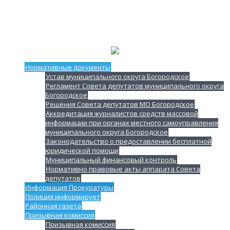
Нормативные документы
Устав муниципального округа Богородское
Регламент Совета депутатов муниципального округа
Богородское
Решения Совета депутатов МО Богородское
Аккредитация журналистов средств массовой
информации при органах местного самоуправления
муниципального округа Богородское
Законодательство о предоставлении бесплатной
юридической помощи
Муниципальный финансовый контроль
Нормативно правовые акты аппарата Совета
депутатов
Информация Прокуратуры
Полиция информирует
Районная газета
Призывная комиссия
Призывная комиссия