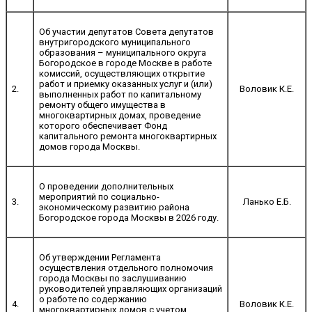
Об участии депутатов Совета депутатов
внутригородского муниципального
образования – муниципального округа
Богородское в городе Москве в работе
комиссий, осуществляющих открытие
работ и приемку оказанных услуг и (или)
2.
Воловик К.Е.
выполненных работ по капитальному
ремонту общего имущества в
многоквартирных домах, проведение
которого обеспечивает Фонд
капитального ремонта многоквартирных
домов города Москвы.
О проведении дополнительных
мероприятий по социально-
3.
Ланько Е.Б.
экономическому развитию района
Богородское города Москвы в 2026 году.
Об утверждении Регламента
осуществления отдельного полномочия
города Москвы по заслушиванию
руководителей управляющих организаций
о работе по содержанию
4.
Воловик К.Е.
многоквартирных домов с учетом