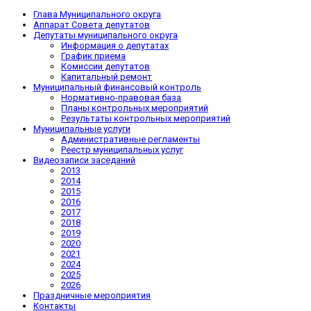
Глава Муниципального округа
Аппарат Совета депутатов
Депутаты муниципального округа
Информация о депутатах
График приема
Комиссии депутатов
Капитальный ремонт
Муниципальный финансовый контроль
Нормативно-правовая база
Планы контрольных мероприятий
Результаты контрольных мероприятий
Муниципальные услуги
Административные регламенты
Реестр муниципальных услуг
Видеозаписи заседаний
2013
2014
2015
2016
2017
2018
2019
2020
2021
2024
2025
2026
Праздничные мероприятия
Контакты