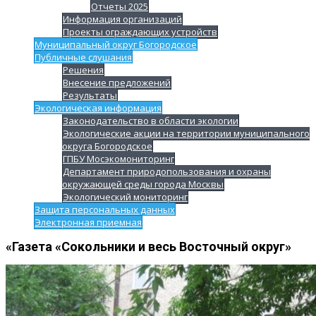
Отчеты 2025
Информация организаций
Проекты ограждающих устройств
Муниципальный округ Богородское
Публичные слушания
Решения
Внесение предложений
Результаты
Экологическая информация
Законодательство в области экологии
Экологические акции на территории муниципального
округа Богородское
ГПБУ Мосэкомониторинг
Департамент природопользования и охраны
окружающей среды города Москвы
Экологический мониторинг
Защита персональных данных
Электронная приемная
«Газета «Сокольники и весь Восточный округ»