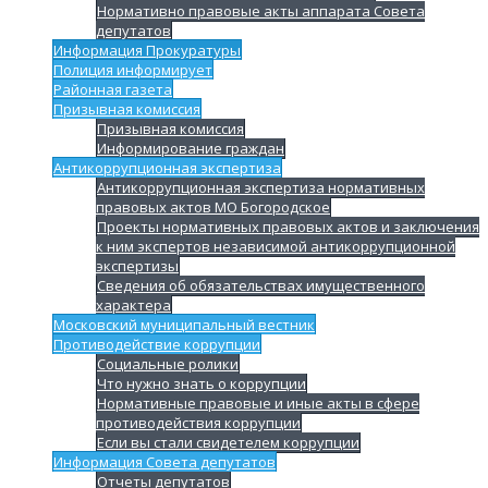
Нормативно правовые акты аппарата Совета
депутатов
Информация Прокуратуры
Полиция информирует
Районная газета
Призывная комиссия
Призывная комиссия
Информирование граждан
Антикоррупционная экспертиза
Антикоррупционная экспертиза нормативных
правовых актов МО Богородское
Проекты нормативных правовых актов и заключения
к ним экспертов независимой антикоррупционной
экспертизы
Сведения об обязательствах имущественного
характера
Московский муниципальный вестник
Противодействие коррупции
Социальные ролики
Что нужно знать о коррупции
Нормативные правовые и иные акты в сфере
противодействия коррупции
Если вы стали свидетелем коррупции
Информация Совета депутатов
Отчеты депутатов