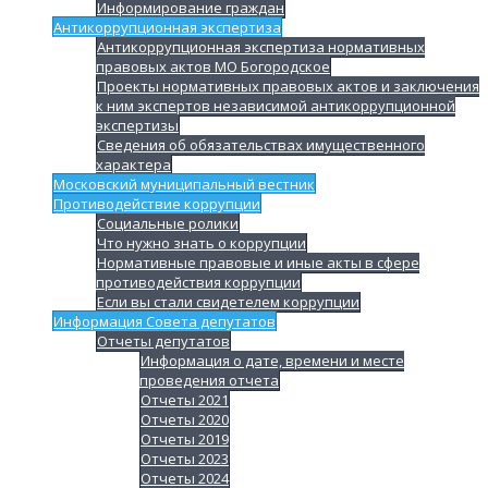
Информирование граждан
Антикоррупционная экспертиза
Антикоррупционная экспертиза нормативных
правовых актов МО Богородское
Проекты нормативных правовых актов и заключения
к ним экспертов независимой антикоррупционной
экспертизы
Сведения об обязательствах имущественного
характера
Московский муниципальный вестник
Противодействие коррупции
Социальные ролики
Что нужно знать о коррупции
Нормативные правовые и иные акты в сфере
противодействия коррупции
Если вы стали свидетелем коррупции
Информация Совета депутатов
Отчеты депутатов
Информация о дате, времени и месте
проведения отчета
Отчеты 2021
Отчеты 2020
Отчеты 2019
Отчеты 2023
Отчеты 2024