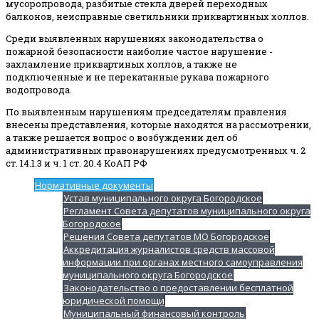
мусоропровода, разбитые стекла дверей переходных
балконов, неисправные светильники приквартинных холлов.
Среди выявленных нарушениях законодательства о
пожарной безопасности наиболие частое нарушение -
захламление приквартиных холлов, а также не
подключенные и не перекатанные рукава пожарного
водопровода.
По выявленным нарушениям председателям правления
внесены представления, которые находятся на рассмотрении,
а также решается вопрос о возбуждении дел об
административных правонарушениях предусмотренных ч. 2
ст. 14.1.3 и ч. 1 ст. 20.4 КоАП РФ
Нормативные документы
Устав муниципального округа Богородское
Регламент Совета депутатов муниципального округа
Богородское
Решения Совета депутатов МО Богородское
Аккредитация журналистов средств массовой
информации при органах местного самоуправления
муниципального округа Богородское
Законодательство о предоставлении бесплатной
юридической помощи
Муниципальный финансовый контроль