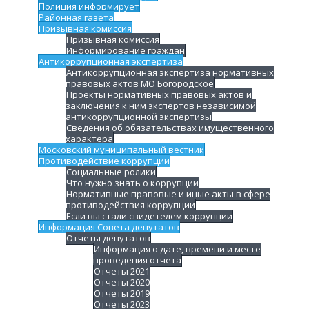
Полиция информирует
Районная газета
Призывная комиссия
Призывная комиссия
Информирование граждан
Антикоррупционная экспертиза
Антикоррупционная экспертиза нормативных
правовых актов МО Богородское
Проекты нормативных правовых актов и
заключения к ним экспертов независимой
антикоррупционной экспертизы
Сведения об обязательствах имущественного
характера
Московский муниципальный вестник
Противодействие коррупции
Социальные ролики
Что нужно знать о коррупции
Нормативные правовые и иные акты в сфере
противодействия коррупции
Если вы стали свидетелем коррупции
Информация Совета депутатов
Отчеты депутатов
Информация о дате, времени и месте
проведения отчета
Отчеты 2021
Отчеты 2020
Отчеты 2019
Отчеты 2023