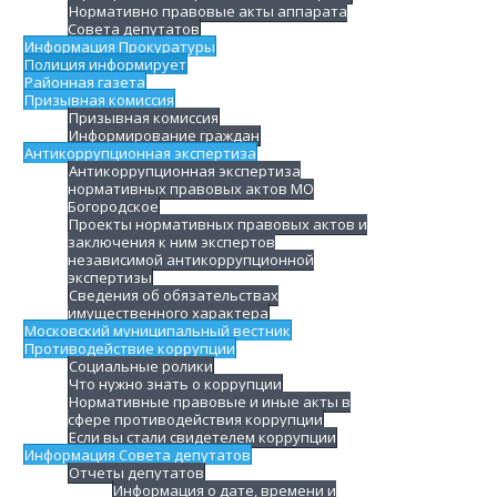
Нормативно правовые акты аппарата
Совета депутатов
Информация Прокуратуры
Полиция информирует
Районная газета
Призывная комиссия
Призывная комиссия
Информирование граждан
Антикоррупционная экспертиза
Антикоррупционная экспертиза
нормативных правовых актов МО
Богородское
Проекты нормативных правовых актов и
заключения к ним экспертов
независимой антикоррупционной
экспертизы
Сведения об обязательствах
имущественного характера
Московский муниципальный вестник
Противодействие коррупции
Социальные ролики
Что нужно знать о коррупции
Нормативные правовые и иные акты в
сфере противодействия коррупции
Если вы стали свидетелем коррупции
Информация Совета депутатов
Отчеты депутатов
Информация о дате, времени и