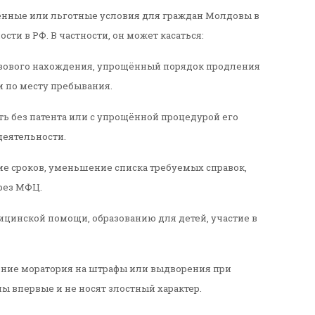
ённые или льготные условия для граждан Молдовы в
ти в РФ. В частности, он может касаться:
изового нахождения, упрощённый порядок продления
и по месту пребывания.
ть без патента или с упрощённой процедурой его
деятельности.
е сроков, уменьшение списка требуемых справок,
рез МФЦ.
дицинской помощи, образованию для детей, участие в
ение моратория на штрафы или выдворения при
 впервые и не носят злостный характер.