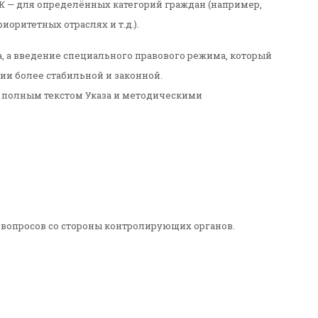
 — для определённых категорий граждан (например,
оритетных отраслях и т.д.).
а, а введение специального правового режима, который
ии более стабильной и законной.
 полным текстом Указа и методическими
 вопросов со стороны контролирующих органов.