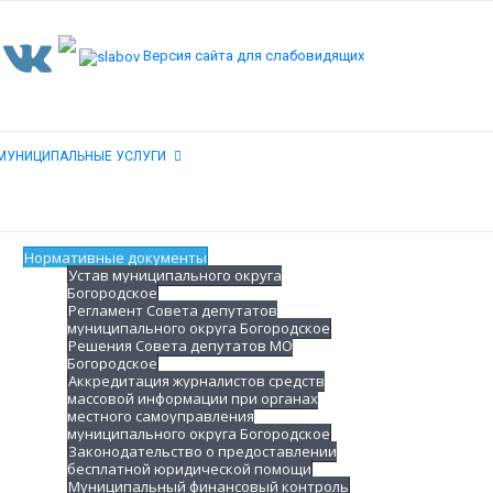
Версия сайта для слабовидящих
МУНИЦИПАЛЬНЫЕ УСЛУГИ
Нормативные документы
Устав муниципального округа
Богородское
Регламент Совета депутатов
муниципального округа Богородское
Решения Совета депутатов МО
Богородское
Аккредитация журналистов средств
массовой информации при органах
местного самоуправления
муниципального округа Богородское
Законодательство о предоставлении
бесплатной юридической помощи
Муниципальный финансовый контроль