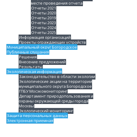
месте проведения отчета
Отчеты 2021
Отчеты 2020
Отчеты 2019
Отчеты 2023
Отчеты 2024
Отчеты 2025
Информация организаций
Проекты ограждающих устройств
Муниципальный округ Богородское
Публичные слушания
Решения
Внесение предложений
Результаты
Экологическая информация
Законодательство в области экологии
Экологические акции на территории
муниципального округа Богородское
ГПБУ Мосэкомониторинг
Департамент природопользования и
охраны окружающей среды города
Москвы
Экологический мониторинг
Защита персональных данных
Электронная приемная