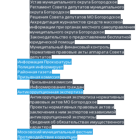
Устав муниципального округа Богородское
Регламент Совета депутатов муниципального
округа Богородское
Решения Совета депутатов МО Богородское
Аккредитация журналистов средств массовой
информации при органах местного самоуправления
муниципального округа Богородское
Законодательство о предоставлении бесплатной
юридической помощи
Муниципальный финансовый контроль
Нормативно правовые акты аппарата Совета
депутатов
Информация Прокуратуры
Полиция информирует
Районная газета
Призывная комиссия
Призывная комиссия
Информирование граждан
Антикоррупционная экспертиза
Антикоррупционная экспертиза нормативных
правовых актов МО Богородское
Проекты нормативных правовых актов и
заключения к ним экспертов независимой
антикоррупционной экспертизы
Сведения об обязательствах имущественного
характера
Московский муниципальный вестник
Противодействие коррупции