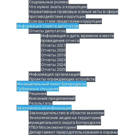
Социальные ролики
Что нужно знать о коррупции
Нормативные правовые и иные акты в сфере
противодействия коррупции
Если вы стали свидетелем коррупции
Информация Совета депутатов
Отчеты депутатов
Информация о дате, времени и месте
проведения отчета
Отчеты 2021
Отчеты 2020
Отчеты 2019
Отчеты 2023
Отчеты 2024
Отчеты 2025
Информация организаций
Проекты ограждающих устройств
Муниципальный округ Богородское
Публичные слушания
Решения
Внесение предложений
Результаты
Экологическая информация
Законодательство в области экологии
Экологические акции на территории
муниципального округа Богородское
ГПБУ Мосэкомониторинг
Департамент природопользования и охраны