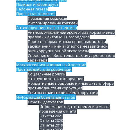
Полиция информирует
Районная газета
Призывная комиссия
Призывная комиссия
Информирование граждан
Антикоррупционная экспертиза
Антикоррупционная экспертиза нормативных
правовых актов МО Богородское
Проекты нормативных правовых актов и
заключения к ним экспертов независимой
антикоррупционной экспертизы
Сведения об обязательствах имущественного
характера
Московский муниципальный вестник
Противодействие коррупции
Социальные ролики
Что нужно знать о коррупции
Нормативные правовые и иные акты в сфере
противодействия коррупции
Если вы стали свидетелем коррупции
Информация Совета депутатов
Отчеты депутатов
Информация о дате, времени и месте
проведения отчета
Отчеты 2021
Отчеты 2020
Отчеты 2019
Отчеты 2023